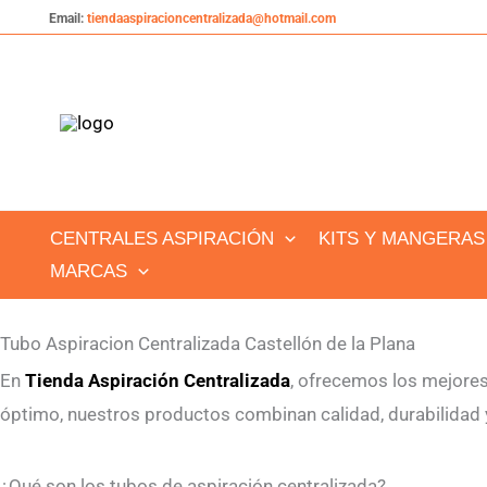
Ir
Email:
tiendaaspiracioncentralizada@hotmail.com
al
contenido
CENTRALES ASPIRACIÓN
KITS Y MANGERAS
MARCAS
Tubo Aspiracion Centralizada Castellón de la Plana
En
Tienda Aspiración Centralizada
, ofrecemos los mejore
óptimo, nuestros productos combinan calidad, durabilidad y 
¿Qué son los tubos de aspiración centralizada?