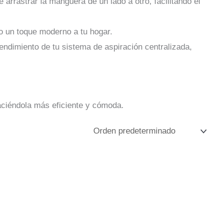
arrastrar la manguera de un lado a otro, facilitando el
do un toque moderno a tu hogar.
rendimiento de tu sistema de aspiración centralizada,
aciéndola más eficiente y cómoda.
Este
producto
tiene
múltiples