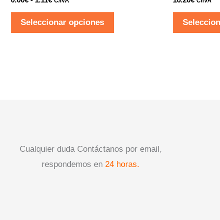
C/IVA
C/IVA
1.11€
variantes.
Seleccionar opciones
Seleccio
Las
opciones
se
pueden
elegir
en
la
página
de
Cualquier duda Contáctanos por email,
producto
respondemos en
24 horas.