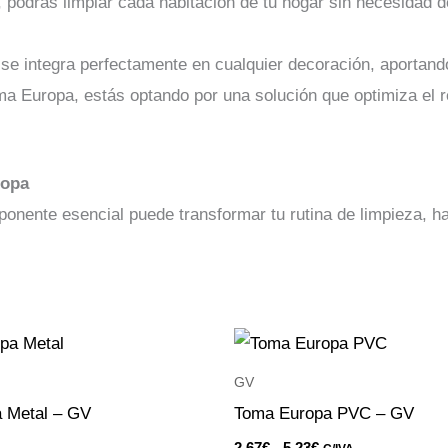
podrás limpiar cada habitación de tu hogar sin necesidad de 
o se integra perfectamente en cualquier decoración, aportan
Toma Europa, estás optando por una solución que optimiza el 
ropa
nente esencial puede transformar tu rutina de limpieza, h
Rango
Este
de
producto
precios:
GV
desde
tiene
 Metal – GV
Toma Europa PVC – GV
2.67€
hasta
múltiples
2.67
€
-
5.23
€