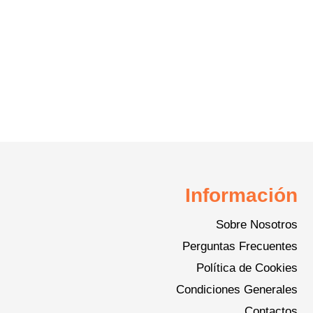
variantes.
Las
opciones
se
pueden
elegir
en
la
página
Información
de
Sobre Nosotros
producto
Perguntas Frecuentes
Política de Cookies
Condiciones Generales
Contactos