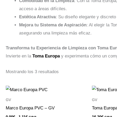
Comodidad en la Limpieza
: Con la Toma Europa, 
acceso a áreas difíciles.
Estética Atractiva
: Su diseño elegante y discret
Mejora tu Sistema de Aspiración
: Al elegir la 
asegurando una limpieza más eficaz.
Transforma tu Experiencia de Limpieza con Toma Eu
Invierte en la
Toma Europa
y experimenta cómo un compo
Mostrando los 3 resultados
Rango
Este
de
producto
precios:
GV
GV
desde
tiene
Marco Europa PVC – GV
Toma Europa
0.00€
hasta
múltiples
0.00
€
-
1.11
€
16.20
€