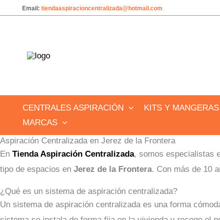
Ir
Email:
tiendaaspiracioncentralizada@hotmail.com
al
contenido
CENTRALES ASPIRACIÓN
KITS Y MANGERAS
MARCAS
Aspiración Centralizada en Jerez de la Frontera
En
Tienda Aspiración Centralizada
, somos especialistas 
tipo de espacios en
Jerez de la Frontera
. Con más de 10 añ
¿Qué es un sistema de aspiración centralizada?
Un sistema de aspiración centralizada es una forma cómoda y
sistema se instala de forma fija en la vivienda y recoge el p