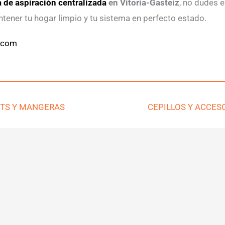
 de aspiración centralizada
en Vitoria-Gasteiz
, no dudes 
tener tu hogar limpio y tu sistema en perfecto estado.
l.com
ITS Y MANGERAS
CEPILLOS Y ACCES