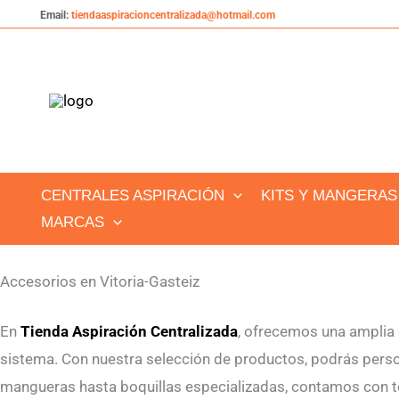
Ir
Email:
tiendaaspiracioncentralizada@hotmail.com
al
contenido
CENTRALES ASPIRACIÓN
KITS Y MANGERAS
MARCAS
Accesorios en Vitoria-Gasteiz
En
Tienda Aspiración Centralizada
, ofrecemos una ampli
sistema. Con nuestra selección de productos, podrás person
mangueras hasta boquillas especializadas, contamos con to