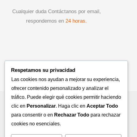
Cualquier duda Contáctanos por email,
respondemos en
24 horas.
Respetamos su privacidad
Las cookies nos ayudan a mejorar su experiencia,
ofrecer contenido personalizado y analizar el
tráfico. Puede elegir qué cookies permitir haciendo
Somos una Tienda Online de Productos
clic en
Personalizar
. Haga clic en
Aceptar Todo
de Aspiración Central.
para consentir o en
Rechazar Todo
para rechazar
cookies no esenciales.
Correo electrónico:
tiendaaspiracioncentralizada@hotmail.c