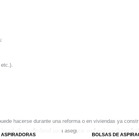
:
etc.).
 puede hacerse durante una reforma o en viviendas ya constr
 instalador profesional para asegurar un funcionamiento ópt
ASPIRADORAS
BOLSAS DE ASPIRA