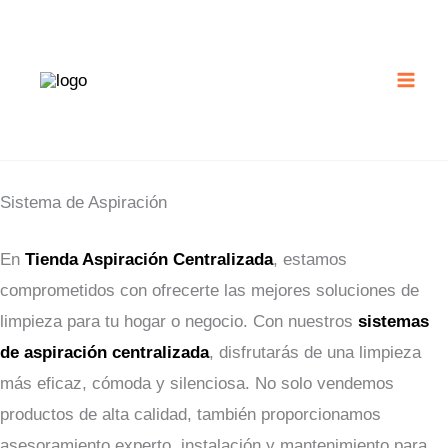
Ir
al
contenido
Sistema de Aspiración
En
Tienda Aspiración Centralizada
, estamos
comprometidos con ofrecerte las mejores soluciones de
limpieza para tu hogar o negocio. Con nuestros
sistemas
de aspiración centralizada
, disfrutarás de una limpieza
más eficaz, cómoda y silenciosa. No solo vendemos
productos de alta calidad, también proporcionamos
asesoramiento experto, instalación y mantenimiento para