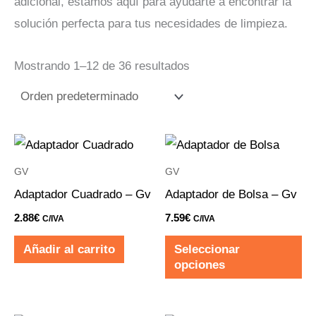
adicional, estamos aquí para ayudarte a encontrar la
solución perfecta para tus necesidades de limpieza.
Mostrando 1–12 de 36 resultados
Es
pr
GV
GV
ti
Adaptador Cuadrado – Gv
Adaptador de Bolsa – Gv
mú
2.88
€
7.59
€
C/IVA
C/IVA
va
Añadir al carrito
Seleccionar
La
opciones
op
se