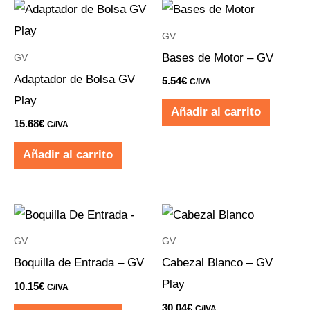
pu
ele
GV
en
Bases de Motor – GV
GV
la
Adaptador de Bolsa GV
5.54
€
C/IVA
pá
Play
de
Añadir al carrito
15.68
€
C/IVA
pr
Añadir al carrito
GV
GV
Boquilla de Entrada – GV
Cabezal Blanco – GV
Play
10.15
€
C/IVA
30.04
€
C/IVA