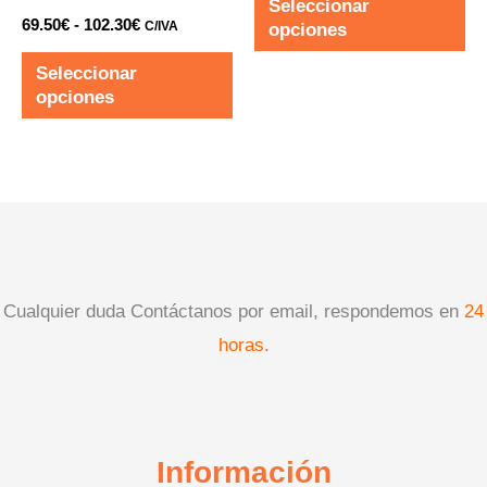
Seleccionar
se
se
69.50
€
-
102.30
€
C/IVA
opciones
pueden
pu
Seleccionar
elegir
ele
opciones
en
en
la
la
página
pá
de
de
producto
pr
Cualquier duda Contáctanos por email, respondemos en
24
horas.
Información