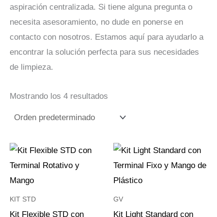
aspiración centralizada. Si tiene alguna pregunta o
necesita asesoramiento, no dude en ponerse en
contacto con nosotros. Estamos aquí para ayudarlo a
encontrar la solución perfecta para sus necesidades
de limpieza.
Mostrando los 4 resultados
Rango
Es
de
pr
precios:
desde
ti
67.45€
hasta
mú
KIT STD
GV
101.48€
va
Kit Flexible STD con
Kit Light Standard con