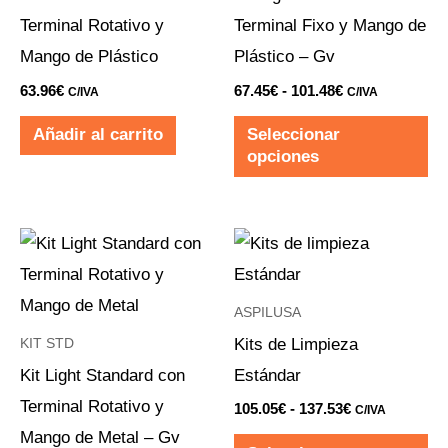
La
Terminal Rotativo y
Terminal Fixo y Mango de
op
Mango de Plástico
Plástico – Gv
se
63.96
€
67.45
€
-
101.48
€
C/IVA
C/IVA
pu
Añadir al carrito
Seleccionar
ele
opciones
en
la
pá
Rango
Rango
Este
Es
de
de
de
producto
pr
precios:
precios:
desde
desde
pr
tiene
ti
69.50€
105.05€
ASPILUSA
hasta
hasta
múltiples
mú
Kits de Limpieza
KIT STD
102.30€
137.53€
variantes.
va
Kit Light Standard con
Estándar
Las
La
Terminal Rotativo y
105.05
€
-
137.53
€
C/IVA
opciones
op
Mango de Metal – Gv