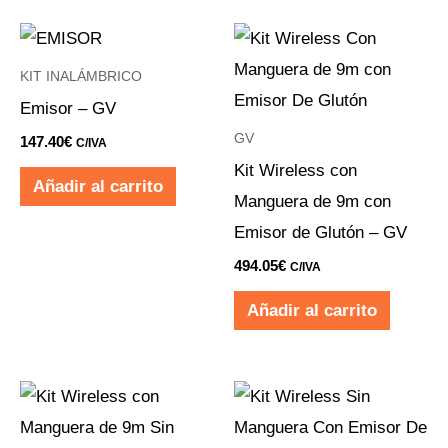
KIT INALÁMBRICO
Emisor – GV
GV
147.40
€
C/IVA
Kit Wireless con
Añadir al carrito
Manguera de 9m con
Emisor de Glutón – GV
494.05
€
C/IVA
Añadir al carrito