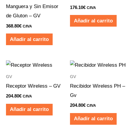
Manguera y Sin Emisor
176.10
€
C/IVA
de Gluton – GV
Añadir al carrito
368.80
€
C/IVA
Añadir al carrito
GV
GV
Receptor Wireless – GV
Recibidor Wireless PH –
Gv
204.80
€
C/IVA
204.80
€
C/IVA
Añadir al carrito
Añadir al carrito